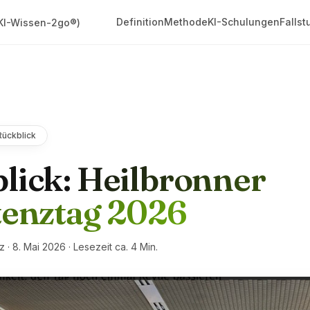
Definition
Methode
KI-Schulungen
Fallst
KI-Wissen-2go®)
Rückblick
lick:
Heilbronner
tenztag 2026
· 8. Mai 2026 · Lesezeit ca. 4 Min.