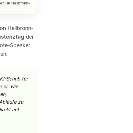
er IHK Heilbronn-
ion Heilbronn-
istenztag
der
note-Speaker
en.
KI-Schub für
e er, wie
en,
 Abläufe zu
irekt auf