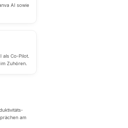
anva AI sowie
als Co-Pilot.
 im Zuhören.
uktivitäts-
esprächen am